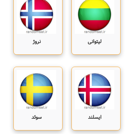
لیتوانی
نروژ
ایسلند
سوئد